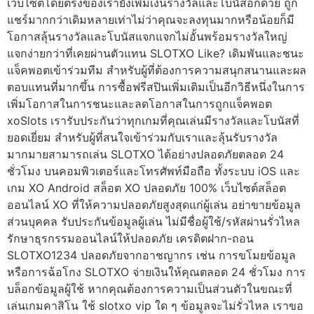
เว็บไซต์โดยตรงของเรายังเพิ่มเงินรางวัลและโบนัสอีกด้วย ถูก
แชร์มากกว่าเดิมหลายเท่าไม่ว่าคุณจะลงทุนมากหรือน้อยก็มี
โอกาสลุ้นรางวัลและโบนัสแจกแจกไม่อั้นพร้อมรางวัลใหญ่
แจกง่ายกว่าที่เคยผ่านตัวแทน SLOTXO Like? เดิมพันและชนะ
แจ็คพอตเข้าร่วมทีม สำหรับผู้ที่ต้องการความสนุกสนานและผล
ตอบแทนที่มากขึ้น การซื้อฟรีสปินเพิ่มเติมเป็นอีกวิธีหนึ่งในการ
เพิ่มโอกาสในการชนะและลดโอกาสในการถูกแจ็คพอต
xoSlots เรารับประกันว่าทุกเกมที่คุณเล่นมีรางวัลและโบนัสที่
ยอดเยี่ยม สำหรับผู้ที่สนใจเข้าร่วมกับเราและลุ้นรับรางวัล
มากมายสามารถเล่น SLOTXO ได้อย่างปลอดภัยตลอด 24
ชั่วโมง บนคอมพิวเตอร์และโทรศัพท์มือถือ ทั้งระบบ iOS และ
เกม XO Android สล็อต XO ปลอดภัย 100% เว็บไซต์สล็อต
ออนไลน์ XO ที่ให้ความปลอดภัยสูงสุดแก่ผู้เล่น อย่าขายข้อมูล
ส่วนบุคคล รับประกันข้อมูลผู้เล่น ไม่มีชื่อผู้ใช้/รหัสผ่านรั่วไหล
รักษาธุรกรรมออนไลน์ให้ปลอดภัย เครดิตฝาก-ถอน
SLOTXO1234 ปลอดภัยจากอาชญากร เช่น การขโมยข้อมูล
หรือการฉ้อโกง SLOTXO จ่ายเงินให้คุณตลอด 24 ชั่วโมง การ
บล็อกข้อมูลผู้ใช้ หากคุณต้องการความเป็นส่วนตัวในขณะที่
เล่นเกมคาสิโน ใช้ slotxo vip ใด ๆ ข้อมูลจะไม่รั่วไหล เราขอ