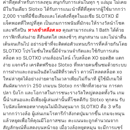
ค่าที่สุดสำหรับการลงทุน สนุกกับการเล่นในทุก ๆ แง่มุม ไม่เคย
มีในวันเดียว Slotxo ได้รับการแนะนำที่ดีที่สุดจากผู้ใช้มากกว่า
2,000 รายที่มีชื่อเสียงและโด่งดังที่สุดในเอเชีย SLOTXO มี
แจ็คพอตที่ใหญ่ที่สุด เป็นเกมการพนันที่มักจะให้รางวัลนำโชค
และฟรีสปิน
ทางเข้าสล็อต xo
คุณสามารถเล่น 1 Bath ได้ด้วย
กราฟิกที่เล่นง่าย สีสันสดใส เพลงช้าๆ สนุกสนาน และไม่น่าตื่น
เต้นจนเกินไป อย่ารอช้าที่จะติดต่อตัวแทนบริการที่คล้ายกันโดย
SLOTXO โปรโมชั่นใหม่นี้มีจำนวนจำกัดและใช้กับการเล่น
สล็อต xo SLOTXO เกมส์ออนไลน์ เว็บสล็อต XO ยอดฮิต แตก
ง่าย แจกจริง เครดิตฟรีของ Slotxo ที่หลายคนชื่นชมด้วยระบบ
การฝากและถอนเงินอัตโนมัติที่รวดเร็ว ดาวน์โหลดสล็อต xo
ใหม่ล่าสุดได้อย่างง่ายดายในเวลาเพียงไม่กี่นาที ผู้ใช้มีเกมให้
สัมผัสมากกว่า 250 เกมบน Slotxo กราฟิกที่สวยงาม การตก
ปลา บิงโก และโอกาสในการชนะรางวัลใหญ่ตลอดทั้งวัน เกม
นี้นำเสนอและมีเพียงผู้เล่นเท่านั้นที่โชคดีกับ Slotxo ทุกคน รับ
โบนัสแจ็คพอตหากคุณไม่มีเงินทุนมาก SLOTXO คือ 3 หรือ
มากกว่าวงล้อ ผู้เล่นเกมโรตารีกำลังกดปุ่มมากขึ้น เกมจะหมุน
แล้วหยุดเพื่อให้คุณมีโอกาสชนะ คะแนนจะถูกคำนวณจาก
สัญลักษณ์ที่แสดงบนหน้าจอ เมื่อวงล้อหยุดหมุน จะมีการแชร์