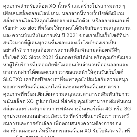
คุณภาพสำหรับสล็อต XO นั้นฟรี และสร้างโปรแกรมต่าง ๆ
เพื่อเล่นสล็อตออนไลน์ เกม. นอกจากนี้ทางเว็บไซต์ยังมีเกม
สล็อตออนไลน์ให้คุณได้ทดลองเล่นอีกด้วย หรือลองเล่นเกมที่
เรียกว่า xo slot ที่พร้อมให้ทุกคนได้สัมผัสกับความสนุกสนาน
และความบันเทิงในการเล่น ปี 2021 ของเราเป็นเว็บไซต์ที่น่า
สนใจมากที่ผู้เล่นทุกคนชื่นชอบและเว็บไซต์ของเราเป็น
อย่างไร? หากคุณต้องการสถานที่เดิมพันเกมสล็อตฟรีดีๆ
เว็บไซต์ XO Slots 2021 นั้นถอดรหัสได้ง่ายหรือคุณกำลังมอง
หาผู้ให้บริการที่ปลอดภัยซึ่งไม่ถอนเงินจำนวนที่ถอนออกและ
สามารถฝากได้ตลอดเวลา เราขอแนะนำให้คุณรับเว็บไซต์
SLOTXO เครดิตฟรีของเราที่จะพาคุณไปสัมผัสกับความสนุก
ของการพนันสล็อตออนไลน์ และเกมพนันสล็อตบาคาร่า
คุณภาพที่พร้อมเติมเต็มความสนุกและสามารถเดิมพันกับการ
พนันสล็อต XO รูปแบบใหม่ ที่สำคัญคุณยังสามารถเดิมพันเกม
สล็อตและร่วมสนุกผ่านการพนันทางอินเทอร์เน็ต 4G หรือ 3G
ทุกประเภทเกมอย่างระมัดระวัง ที่สร้างขึ้นมาเพื่อเรา การเตรี
ยมการและการคัดเลือก เพื่อตอบสนองความต้องการของ
สมาชิกแต่ละคน สิทธิ์ในการเล่นสล็อต XO รับโบนัสเครดิตฟรี