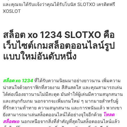
และคุณจะได้รับแจ้งว่าคุณได้รับโบนัส SLOTXO เครดิตฟรี
XOSLOT
สล็อต xo 1234 SLOTXO คือ
เว็บไซต์เกมสล็อตออนไลน์รูป
แบบใหม่อันดับหนึ่ง
สล็อต xo 1234
ที่ได้รับความนิยมมาอย่างยาวนาน เพิ่มความ
น่าสนใจด้วยกราฟิกที่สวยงาม สีสันสดใส และคุณสามารถเล่น
ได้ต่อเนื่องยาวนานไม่มีสะดุด มันทำให้ผู้เล่นมีความสนุกสนาน
และสนุกกับเกม นอกจากจะเพิ่มเกมใหม่ ๆ มากมายสำหรับผู้
ที่รักความท้าทาย ความสนุกสนาน และการพนันแล้ว พวกเขา
ยังสามารถมาเล่นสล็อตออนไลน์ได้อย่างจุใจอีกด้วย
โหลด
สล็อตxo
นอกเหนือจากสิ่งที่สำคัญที่สุดในสล็อตออนไลน์แล้ว