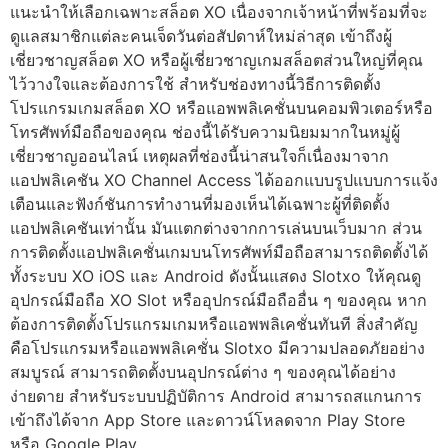
แนะนำให้เลือกเฉพาะสล็อต XO เนื่องจากเจ้าหน้าที่พร้อมที่จะ
ดูแลสมาชิกแต่ละคนเจ็ดวันต่อสัปดาห์ใหม่ล่าสุด เข้าถึงผู้
เชี่ยวชาญสล็อต XO หรือผู้เชี่ยวชาญเกมสล็อตส่วนใหญ่ที่คุณ
ไว้วางใจและต้องการใช้ สำหรับช่องทางนี้วิธีการติดตั้ง
โปรแกรมเกมสล็อต XO หรือแอพพลิเคชั่นบนคอมพิวเตอร์หรือ
โทรศัพท์มือถือของคุณ ช่องนี้ได้รับความนิยมมากในหมู่ผู้
เชี่ยวชาญออนไลน์ เหตุผลที่ช่องนี้น่าสนใจก็เนื่องมาจาก
แอปพลิเคชัน XO Channel Access ได้ออกแบบรูปแบบการแจ้ง
เตือนและฟังก์ชันการทำงานที่มองเห็นได้เฉพาะผู้ที่ติดตั้ง
แอปพลิเคชันเท่านั้น มันแตกต่างจากการเล่นบนเว็บมาก ส่วน
การติดตั้งแอปพลิเคชั่นเกมบนโทรศัพท์มือถือสามารถติดตั้งได้
ทั้งระบบ XO iOS และ Android ดังนั้นแสดง Slotxo ให้คุณดู
อุปกรณ์มือถือ XO Slot หรืออุปกรณ์มือถืออื่น ๆ ของคุณ หาก
ต้องการติดตั้งโปรแกรมเกมหรือแอพพลิเคชั่นทันที สิ่งสำคัญ
คือโปรแกรมหรือแอพพลิเคชั่น Slotxo มีความปลอดภัยอย่าง
สมบูรณ์ สามารถติดตั้งบนอุปกรณ์ต่าง ๆ ของคุณได้อย่าง
ง่ายดาย สำหรับระบบปฏิบัติการ Android สามารถสแกนการ
เข้าถึงได้จาก App Store และดาวน์โหลดจาก Play Store
หรือ Google Play